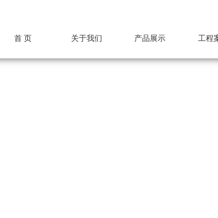
首 页
关于我们
产品展示
工程
公司简介
超达标识
组织机构
企业文化
荣誉资质