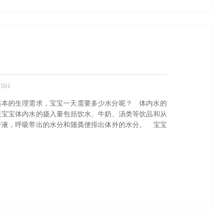
501
基本的生理需求，宝宝一天需要多少水分呢？ 体内水的
天宝宝体内水的摄入量包括饮水、牛奶、汤类等饮品和从
汗液，呼吸带出的水分和随粪便排出体外的水分。 宝宝