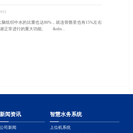
931
大脑组织中水的比重也达80%，就连骨骼里也有15%左右
常进行的重大功能。 &nbs...
新闻资讯
智慧水务系统
公司新闻
上位机系统