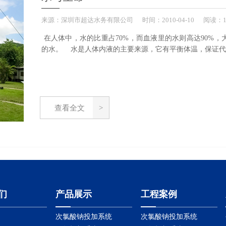
来源：
深圳市超达水务有限公司
时间：
2010-
04-10
阅读：1
在人体中，水的比重占70%，而血液里的水则高达90%，
的水。 水是人体内液的主要来源，它有平衡体温，保证代谢正
查看全文
们
产品展示
工程案例
次氯酸钠投加系统
次氯酸钠投加系统