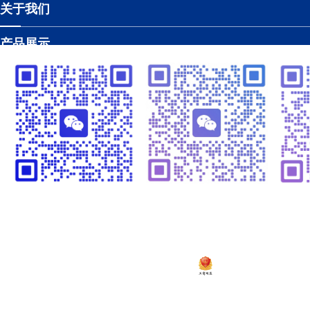
关于我们
产品展示
工程案例
新闻资讯
智慧水务系统
温闪闪13925252341
崔黎明
13924582341
粤ICP备2020138448号
Copyright © 2019-202
深圳市超达水务有限公司
|
深圳市超达环保科技有限