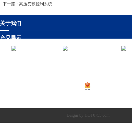
下一篇
：高压变频控制系统
关于我们
产品展示
工程案例
温闪闪13925252341
崔黎明
13924582341
新闻资讯
智慧水务系统
粤ICP备2020138448号
Copyright © 2019-202
深圳市超达水务有限公司
|
深圳市超达环保科技有限
Desgin by HOT0755.com