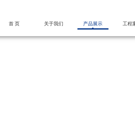
首 页
关于我们
产品展示
工程
公司简介
超达标识
组织机构
企业文化
荣誉资质